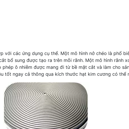
p với các ứng dụng cụ thể. Một mô hình nở chéo là phổ b
h cắt bổ sung được tạo ra trên mỗi rãnh. Một mô hình rãnh
ho phép ô nhiễm được mang đi từ bề mặt cắt và làm cho sả
iệu tốt ngay cả thông qua kích thước hạt kim cương có thể 