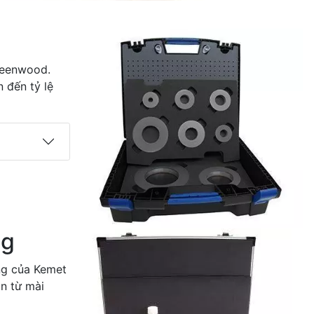
reenwood.
 đến tỷ lệ
ng
ng của Kemet
n từ mài