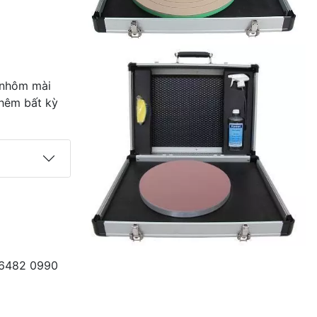
 nhôm mài
thêm bất kỳ
5 6482 0990