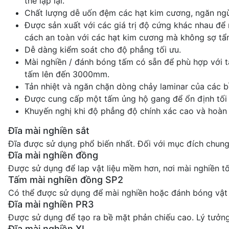
thể lặp lại.
Chất lượng dễ uốn đệm các hạt kim cương, ngăn ngừa
Được sản xuất với các giá trị độ cứng khác nhau để
cách an toàn với các hạt kim cương mà không sợ tẩ
Dễ dàng kiểm soát cho độ phẳng tối ưu.
Mài nghiền / đánh bóng tấm có sẵn để phù hợp với 
tấm lên đến 3000mm.
Tản nhiệt và ngăn chặn dòng chảy laminar của các 
Được cung cấp một tấm ủng hộ gang để ổn định tối 
Khuyến nghị khi độ phẳng độ chính xác cao và hoàn t
Đĩa mài nghiền sắt
Đĩa được sử dụng phổ biến nhất. Đối với mục đích chung 
Đĩa mài nghiền đồng
Được sử dụng để lap vật liệu mềm hơn, nơi mài nghiền t
Tấm mài nghiền đồng SP2
Có thể được sử dụng để mài nghiền hoặc đánh bóng vật l
Đĩa mài nghiền PR3
Được sử dụng để tạo ra bề mặt phản chiếu cao. Lý tưởng
Đĩa mài nghiền XL