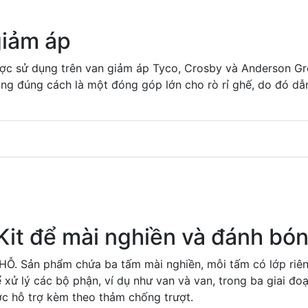
giảm áp
ược sử dụng trên van giảm áp Tyco, Crosby và Anderson G
ng đúng cách là một đóng góp lớn cho rò rỉ ghế, do đó dẫn
Kit để mài nghiền và đánh bó
CHỖ. Sản phẩm chứa ba tấm mài nghiền, mỗi tấm có lớp riê
 lý các bộ phận, ví dụ như van và van, trong ba giai đoạ
c hỗ trợ kèm theo thảm chống trượt.