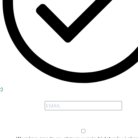
:)
Zarejestruj się, aby otrzymywać nasze oferty specja
Włącz