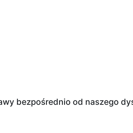
sty diamentowe
 docierania firma Kemet oferuje
 szeroki zakres mas / past
wych do szybkiego usuwania
Maszyny Docier
teriału, idealnego wykończenia
Maszyny do docierania precy
hni, docierania i wstępnego
średnicy od 380mm do 3
polerowania.
awy bezpośrednio od naszego dys