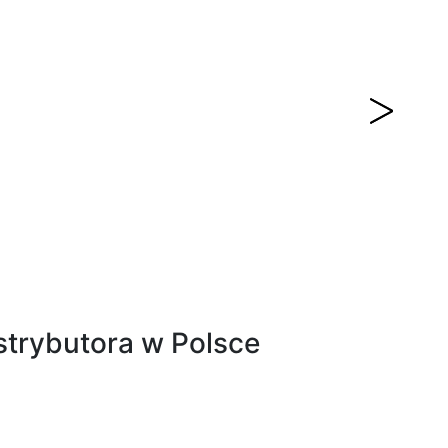
Ciecz diament
ania
Skład środka bazowego jest starannie
zyjnego o
kontrolowany w celu zapewnienia zgodności
.0 m.
z płytami docierającymi jak i elementami
docieranymi.
trybutora w Polsce