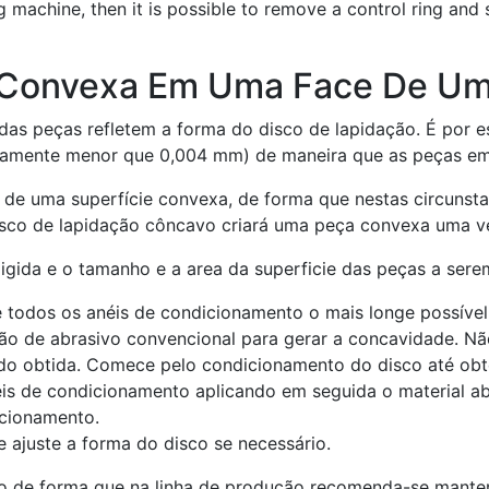
ng machine, then it is possible to remove a control ring and 
 Convexa Em Uma Face De Um
 das peças refletem a forma do disco de lapidação. É por 
camente menor que 0,004 mm) de maneira que as peças em l
 de uma superfície convexa, de forma que nestas circunst
isco de lapidação côncavo criará uma peça convexa uma ve
gida e o tamanho e a area da superficie das peças a sere
e todos os anéis de condicionamento o mais longe possível
o de abrasivo convencional para gerar a concavidade. Nã
ido obtida. Comece pelo condicionamento do disco até ob
éis de condicionamento aplicando em seguida o material a
icionamento.
e ajuste a forma do disco se necessário.
 de forma que na linha de produção recomenda-se manter