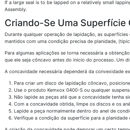
If a large seal is to be lapped on a relatively small lappi
Assembly.
Criando-Se Uma Superfície
Durante qualquer operação de lapidação, as superfícies
mantidos com uma condição precisa de planidade, (tipi
Para algumas aplicações se torna necessária a obtenção
que ele seja côncavo antes do inicio do processo. Um d
A concavidade necessária dependerá da convexidade exi
Para criar um disco de lapidação côncavo, posicion
Use o produto Kemxox 0400-S ou qualquer suspensã
Não lapide as peças até que a concavidade tenha s
Com a concavidade obtida, limpe os discos e os an
Lapide a peça normalmente dentro do anel de cond
Verifique a condição da superfície para a planidade 
A criação da concavidade pode demorar um certo tempo