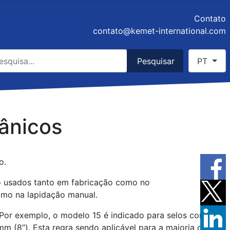
Contato
contato@kemet-international.com
quisar
Select you
Pesquisar
PT
e 2 or more characters for results.
ânicos
o.
o usados tanto em fabricação como no
omo na lapidação manual.
Por exemplo, o modelo 15 é indicado para selos com
(8”). Esta regra sendo aplicável para a maioria dos