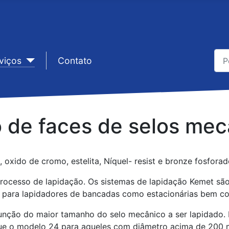
Pes
viços
sep1
Contato
Typ
 de faces de selos mec
 oxido de cromo, estelita, Níquel- resist e bronze fosforad
rocesso de lapidação. Os sistemas de lapidação Kemet sã
is para lapidadores de bancadas como estacionárias bem c
unção do maior tamanho do selo mecânico a ser lapidado. 
 o modelo 24 para aqueles com diâmetro acima de 200 mm 