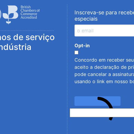
Inscreva-se para receb
especiais
nos de serviço
indústria
Opt-in
Concordo em receber seus
aceito a
declaração de pr
pode cancelar a assinatu
usando o link em nosso bo
SE INSC