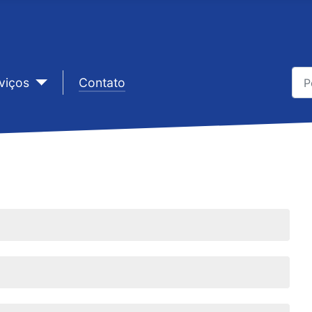
Pes
viços
sep1
Contato
Typ