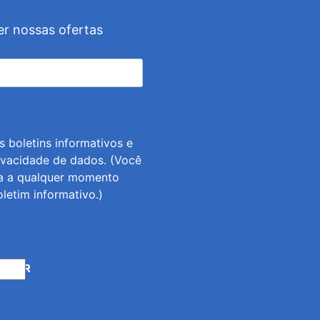
er nossas ofertas
 boletins informativos e
ivacidade de dados
. (Você
ra a qualquer momento
letim informativo.)
REVER