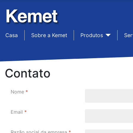
Casa
sep1
Sobre a Kemet
sep1
Produtos
sep1
Ser
Contato
Nome
*
Email
*
Razão social da empresa
*