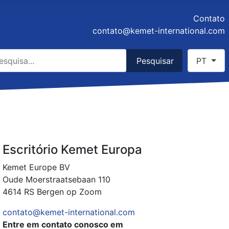
Contato
contato@kemet-international.com
quisar
Select you
Pesquisar
PT
e 2 or more characters for results.
Escritório Kemet Europa
Kemet Europe BV
Oude Moerstraatsebaan 110
4614 RS Bergen op Zoom
contato@kemet-international.com
Entre em contato conosco em