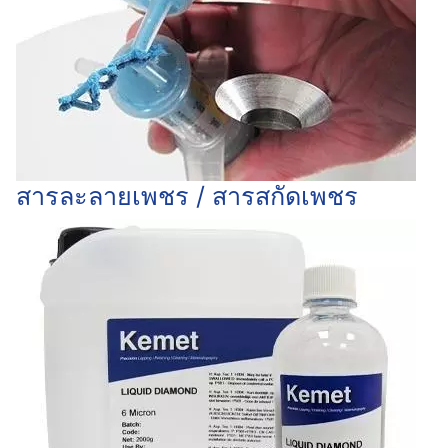
สารละลายเพชร / สารสกัดเพชร