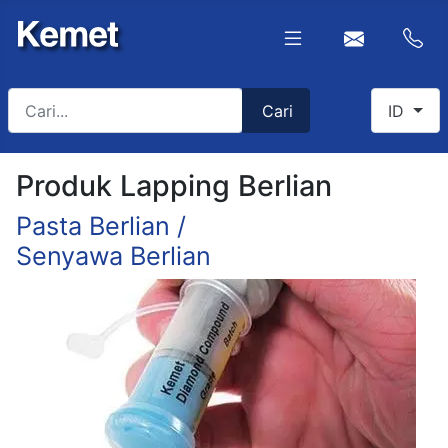
Cari
Select yo
Cari
ID
Type 2 or more characters for results.
Produk Lapping Berlian
Pasta Berlian /
Senyawa Berlian