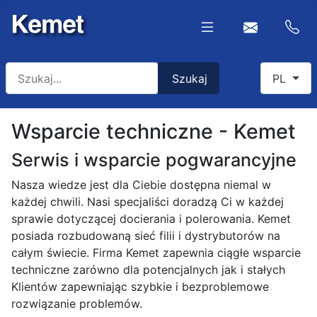
Szukaj
Select you
Szukaj
PL
Type 2 or more characters for results.
Wsparcie techniczne - Kemet
Serwis i wsparcie pogwarancyjne
Nasza wiedze jest dla Ciebie dostępna niemal w
każdej chwili. Nasi specjaliści doradzą Ci w każdej
sprawie dotyczącej docierania i polerowania. Kemet
posiada rozbudowaną sieć filii i dystrybutorów na
całym świecie. Firma Kemet zapewnia ciągłe wsparcie
techniczne zarówno dla potencjalnych jak i stałych
Klientów zapewniając szybkie i bezproblemowe
rozwiązanie problemów.