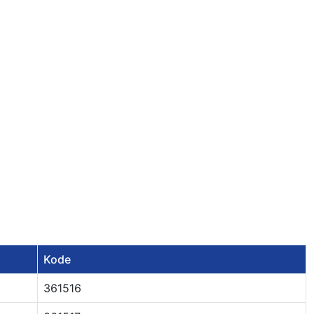
Kode
361516