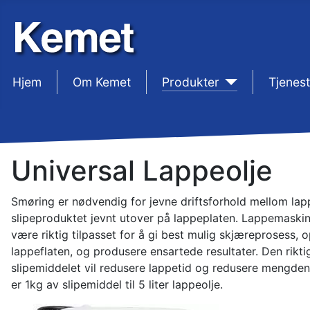
Hjem
sep1
Om Kemet
sep1
Produkter
sep1
Tjenest
Universal Lappeolje
Smøring er nødvendig for jevne driftsforhold mellom lapp
slipeproduktet jevnt utover på lappeplaten. Lappemaski
være riktig tilpasset for å gi best mulig skjæreprosess,
lappeflaten, og produsere ensartede resultater. Den rik
slipemiddelet vil redusere lappetid og redusere mengden 
er 1kg av slipemiddel til 5 liter lappeolje.