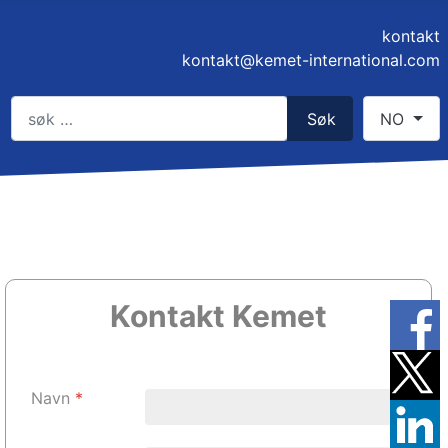
kontakt
kontakt@kemet-international.com
Søk
Select you
Søk
NO
Type 2 or more characters for results.
Kontakt
Kemet
Navn
*