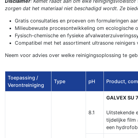
Disclaimer
: Kemet raadt aan om elke reinigingsvloeisto
zorgen dat het materiaal niet beschadigd wordt. Ze bied
Gratis consultaties en proeven om formuleringen aan
Milieubewuste procesontwikkeling om ecologische o
Fysisch-chemische en fysieke afvalwaterzuiveringss
Compatibel met het assortiment ultrasone reinigers
Neem voor advies over welke reinigingsoplossing te ge
Toepassing /
Type
pH
Product, comp
Verontreiniging
GALVEX SU 
8.1
Uitstekende e
tijdelijke fi
een hydrofobe