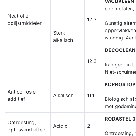
VACUKLEEN
edelmetalen, 
Neat olie,
12.3
polijstmiddelen
Gunstig alter
oppervlakken 
Sterk
is nodig. Aan
alkalisch
DECOCLEAN
12.3
Kan gebruikt 
Niet-schuime
KORROSTOP
Anticorrosie-
Alkalisch
11.1
additief
Biologisch af
met gedemine
RODASTEL 3
Ontroesting,
Acidic
2
opfrissend effect
Ontroesting, 