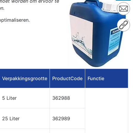
d moet worden om ervoor te
n.
ptimaliseren.
Verpakkingsgrootte
ProductCode
Functie
5 Liter
362988
25 Liter
362989