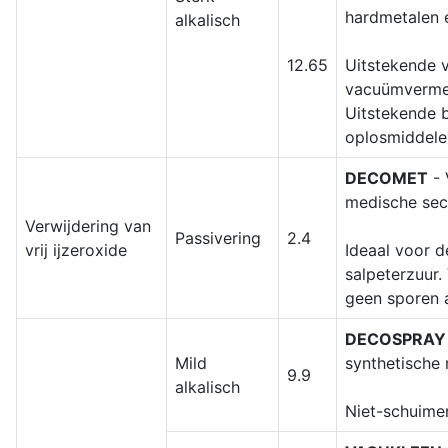
hardmetalen 
alkalisch
12.65
Uitstekende 
vacuümvermeta
Uitstekende 
oplosmiddele
DECOMET
- 
medische sec
Verwijdering van
Passivering
2.4
vrij ijzeroxide
Ideaal voor de
salpeterzuur.
geen sporen 
DECOSPRAY
Mild
synthetische 
9.9
alkalisch
Niet-schuimen