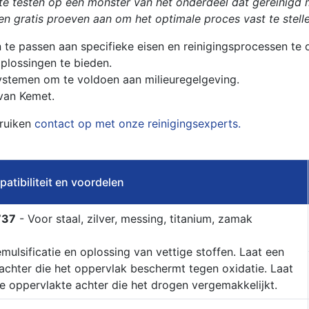
f te testen op een monster van het onderdeel dat gereinig
en gratis proeven aan om het optimale proces vast te stelle
 te passen aan specifieke eisen en reinigingsprocessen te o
plossingen te bieden.
ystemen om te voldoen aan milieuregelgeving.
 van Kemet.
bruiken
contact op met onze reinigingsexperts.
atibiliteit en voordelen
737
- Voor staal, zilver, messing, titanium, zamak
mulsificatie en oplossing van vettige stoffen. Laat een
lm achter die het oppervlak beschermt tegen oxidatie. Laat
 oppervlakte achter die het drogen vergemakkelijkt.