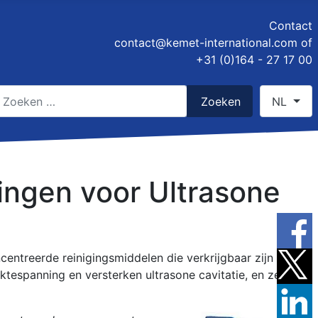
Contact
contact@kemet-international.com
of
+31 (0)164 - 27 17 00
oeken
Selecteer 
Zoeken
NL
ype 2 or more characters for results.
singen voor Ultrasone
centreerde reinigingsmiddelen die verkrijgbaar zijn in
ktespanning en versterken ultrasone cavitatie, en ze