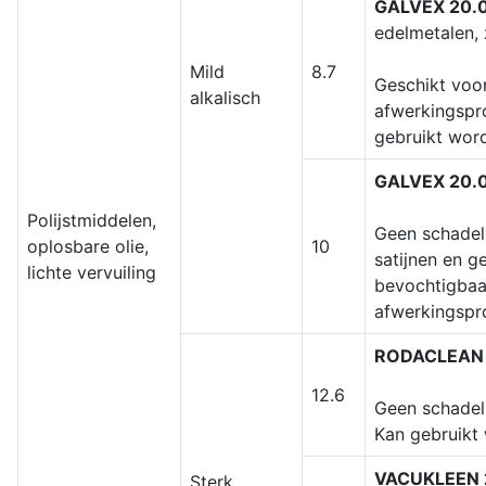
GALVEX 20.
edelmetalen, 
Mild
8.7
Geschikt voo
alkalisch
afwerkingspro
gebruikt word
GALVEX 20.
Polijstmiddelen,
Geen schadel
oplosbare olie,
10
satijnen en 
lichte vervuiling
bevochtigbaar
afwerkingspr
RODACLEAN
12.6
Geen schadel
Kan gebruikt 
VACUKLEEN 
Sterk