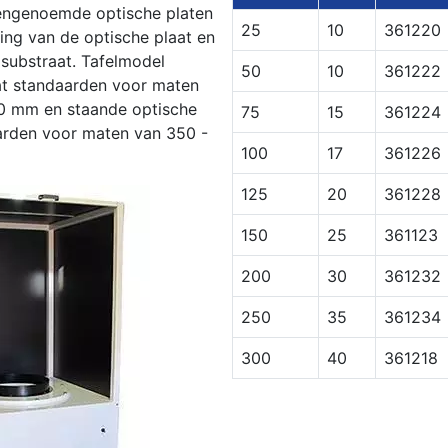
engenoemde optische platen
25
10
361220
ing van de optische plaat en
 substraat. Tafelmodel
50
10
361222
at standaarden voor maten
0 mm en staande optische
75
15
361224
arden voor maten van 350 -
100
17
361226
125
20
361228
150
25
361123
200
30
361232
250
35
361234
300
40
361218