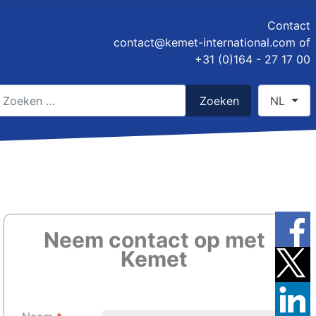
Contact
contact@kemet-international.com
of
+31 (0)164 - 27 17 00
oeken
Selecteer 
Zoeken
NL
ype 2 or more characters for results.
Neem contact op met
Kemet