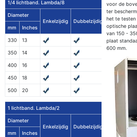
1/4 lichtband. Lambda/8
voor de bov
ter bescherm
Diameter
het te testen
Enkelzijdig
Dubbelzijdig
optische pla
mm
Inches
van 150 - 35
330
13
plaat standa
600 mm.
350
14
400
16
450
18
500
20
1 lichtband. Lambda/2
Diameter
Enkelzijdig
Dubbelzijdig
mm
Inches