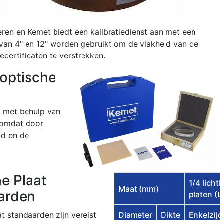
reren en Kemet biedt een kalibratiedienst aan met een
van 4" en 12" worden gebruikt om de vlakheid van de
certificaten te verstrekken.
 optische
n met behulp van
, omdat door
id en de
e Plaat
1/4 lich
Maat (mm)
arden
platen 
t standaarden zijn vereist
Diameter
Dikte
Enkelzij