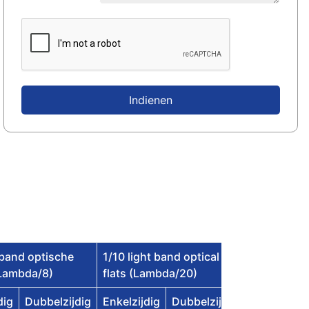
Indienen
tband optische
1/10 light band optical
(Lambda/8)
flats (Lambda/20)
dig
Dubbelzijdig
Enkelzijdig
Dubbelzijdig