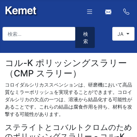
検索
あなたが使
検
JA
索
Type 2 or more characters for results.
コル-K ポリッシングスラリー
（CMP スラリー）
コロイダルシリカススペンションは、研磨機において高品
質なミラーポリッシュを実現することができます。コロイ
ダルシリカの欠点の一つは、溶液から結晶化する可能性が
あることです。これらの結晶は腐食作用を持ち、材料を攻
撃する可能性があります。
ステライトとコバルトクロムのため
のポリッシングスラリー - コル-K