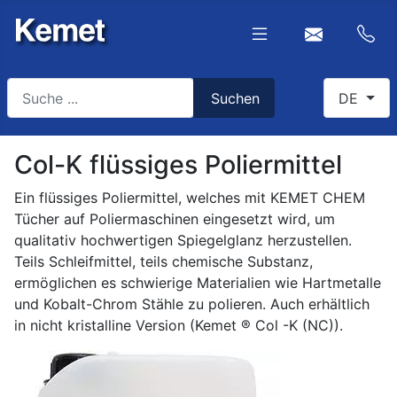
Suchen
Select you
Suchen
DE
Type 2 or more characters for results.
Col-K flüssiges Poliermittel
Ein flüssiges Poliermittel, welches mit KEMET CHEM
Tücher auf Poliermaschinen eingesetzt wird, um
qualitativ hochwertigen Spiegelglanz herzustellen.
Teils Schleifmittel, teils chemische Substanz,
ermöglichen es schwierige Materialien wie Hartmetalle
und Kobalt-Chrom Stähle zu polieren. Auch erhältlich
in nicht kristalline Version (Kemet ® Col -K (NC)).