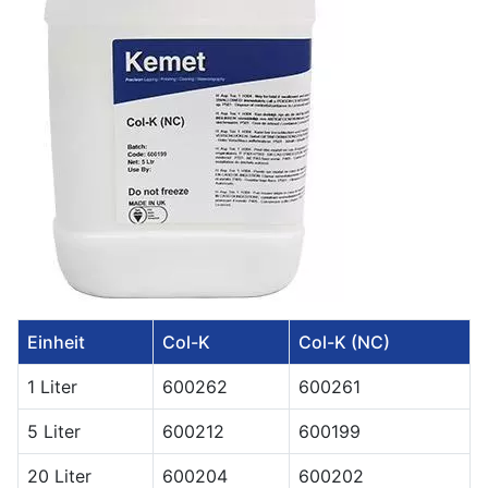
Einheit
Col-K
Col-K (NC)
1 Liter
600262
600261
5 Liter
600212
600199
20 Liter
600204
600202