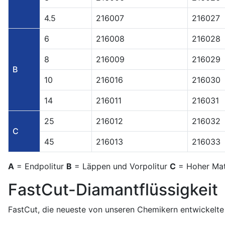
4.5
216007
216027
6
216008
216028
8
216009
216029
B
10
216016
216030
14
216011
216031
25
216012
216032
C
45
216013
216033
A
= Endpolitur
B
= Läppen und Vorpolitur
C
= Hoher Mat
FastCut-Diamantflüssigkeit
FastCut, die neueste von unseren Chemikern entwickelte 