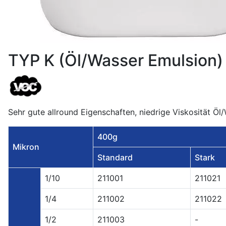
TYP K (Öl/Wasser Emulsion)
Sehr gute allround Eigenschaften, niedrige Viskosität Ö
400g
Mikron
Standard
Stark
1/10
211001
211021
1/4
211002
211022
1/2
211003
-