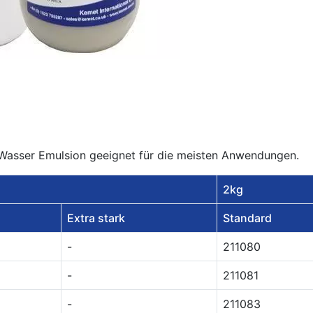
l/Wasser Emulsion geeignet für die meisten Anwendungen.
2kg
Extra stark
Standard
-
211080
-
211081
-
211083