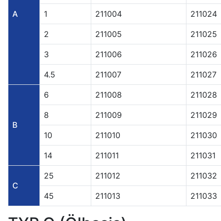
A
1
211004
211024
2
211005
211025
3
211006
211026
4.5
211007
211027
6
211008
211028
8
211009
211029
B
10
211010
211030
14
211011
211031
25
211012
211032
C
45
211013
211033