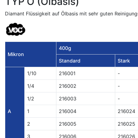
TYP O (Ölbasis)
Diamant Flüssigkeit auf Ölbasis mit sehr guten Reinigun
400g
Mikron
Standard
Stark
1/10
216001
-
1/4
216002
-
1/2
216003
-
A
1
216004
216024
2
216005
216025
3
216006
216026