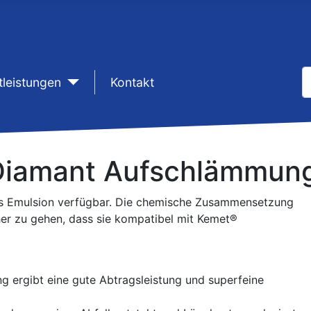
S
tleistungen
sep1
Kontakt
T
/ Diamant Aufschlämmun
 als Emulsion verfügbar. Die chemische Zusammensetzung
icher zu gehen, dass sie kompatibel mit Kemet®
d
 ergibt eine gute Abtragsleistung und superfeine