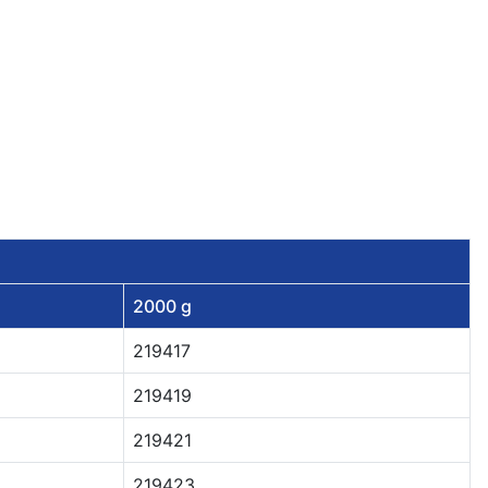
2000 g
219417
219419
219421
219423