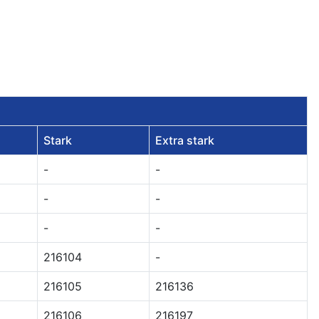
Stark
Extra stark
-
-
-
-
-
-
216104
-
216105
216136
216106
216197