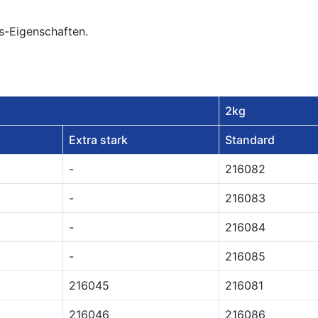
gs-Eigenschaften.
2kg
Extra stark
Standard
-
216082
-
216083
-
216084
-
216085
216045
216081
216046
216086