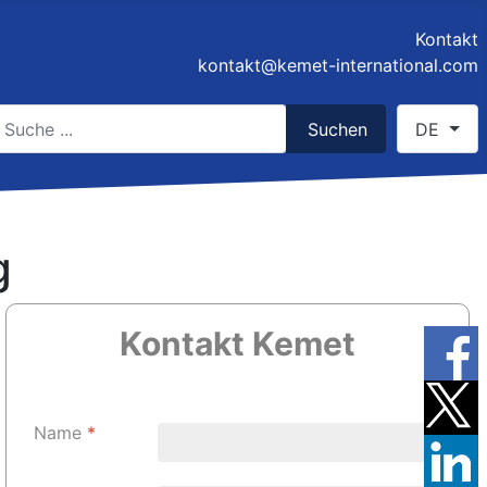
Kontakt
kontakt@kemet-international.com
uchen
Select you
Suchen
DE
ype 2 or more characters for results.
g
Kontakt
Kemet
Name
*