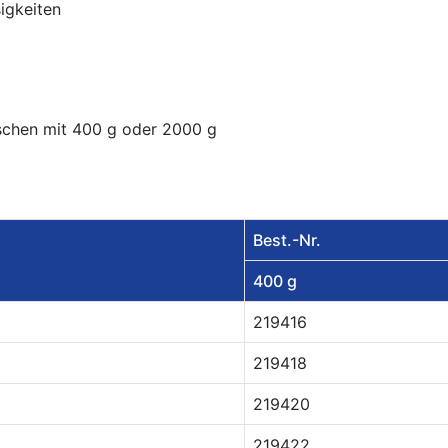
igkeiten
aschen mit 400 g oder 2000 g
Best.-Nr.
400 g
219416
219418
219420
219422