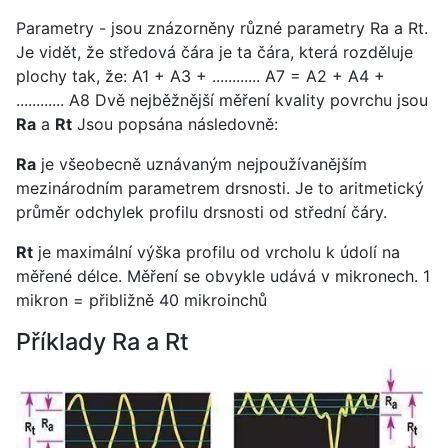
Parametry - jsou znázorněny různé parametry Ra a Rt.
Je vidět, že středová čára je ta čára, která rozděluje
plochy tak, že: A1 + A3 + ............ A7 = A2 + A4 +
............ A8 Dvě nejběžnější měření kvality povrchu jsou
Ra
a
Rt
Jsou popsána následovně:
Ra
je všeobecně uznávaným nejpoužívanějším
mezinárodním parametrem drsnosti. Je to aritmetický
průměr odchylek profilu drsnosti od střední čáry.
Rt
je maximální výška profilu od vrcholu k údolí na
měřené délce. Měření se obvykle udává v mikronech. 1
mikron = přibližně 40 mikroinchů
Příklady Ra a Rt