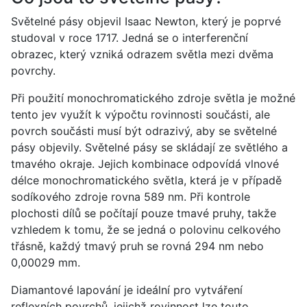
Světelné pásy objevil Isaac Newton, který je poprvé
studoval v roce 1717. Jedná se o interferenční
obrazec, který vzniká odrazem světla mezi dvěma
povrchy.
Při použití monochromatického zdroje světla je možné
tento jev využít k výpočtu rovinnosti součásti, ale
povrch součásti musí být odrazivý, aby se světelné
pásy objevily. Světelné pásy se skládají ze světlého a
tmavého okraje. Jejich kombinace odpovídá vlnové
délce monochromatického světla, která je v případě
sodíkového zdroje rovna 589 nm. Při kontrole
plochosti dílů se počítají pouze tmavé pruhy, takže
vzhledem k tomu, že se jedná o polovinu celkového
třásně, každý tmavý pruh se rovná 294 nm nebo
0,00029 mm.
Diamantové lapování je ideální pro vytváření
reflexních povrchů, jejichž rovinnost lze touto