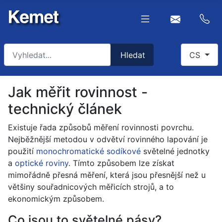
Hledat
Select you
Hledat
CS
Type 2 or more characters for results.
Jak měřit rovinnost -
technický článek
Existuje řada způsobů měření rovinnosti povrchu.
Nejběžnější metodou v odvětví rovinného lapování je
použití
monochromatické sodíkové
světelné jednotky
a
optické roviny
. Tímto způsobem lze získat
mimořádně přesná měření, která jsou přesnější než u
většiny souřadnicových měřicích strojů, a to
ekonomickým způsobem.
Co jsou to světelné pásy?