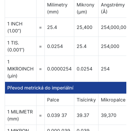
Milimetry
Mikrony
Angstrémy
(mm)
(μm)
(Å)
1 INCH
=
25.4
25,400
254,000,000.
(1.00”)
1 TIS.
=
0.0254
25.4
254,000
(0.001”)
1
MIKROINCH
=
0.0000254
0.0254
254
(μin)
Převod metrická do imperiální
Palce
Tisícinky
Mikropalce
1 MILIMETR
=
0.039 37
39.37
39,370
(mm)
1 MIKRON
0.000 039
0.039