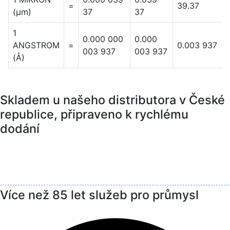
=
39.37
(μm)
37
37
1
0.000 000
0.000
ANGSTROM
=
0.003 937
003 937
003 937
(Å)
Skladem u našeho distributora v České
republice, připraveno k rychlému
dodání
Více než 85 let služeb pro průmysl