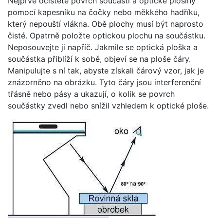
Nejprve očistěte povrch součásti a optické plošiny
pomocí kapesníku na čočky nebo měkkého hadříku,
který nepouští vlákna. Obě plochy musí být naprosto
čisté. Opatrně položte optickou plochu na součástku.
Neposouvejte ji napříč. Jakmile se optická ploška a
součástka přiblíží k sobě, objeví se na ploše čáry.
Manipulujte s ní tak, abyste získali čárový vzor, jak je
znázorněno na obrázku. Tyto čáry jsou interferenční
třásně nebo pásy a ukazují, o kolik se povrch
součástky zvedl nebo snížil vzhledem k optické ploše.