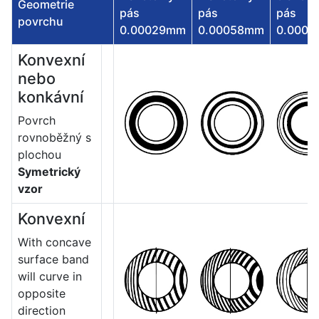
Geometrie
pás
pás
pás
povrchu
0.00029mm
0.00058mm
0.000
Konvexní
nebo
konkávní
Povrch
rovnoběžný s
plochou
Symetrický
vzor
Konvexní
With concave
surface band
will curve in
opposite
direction