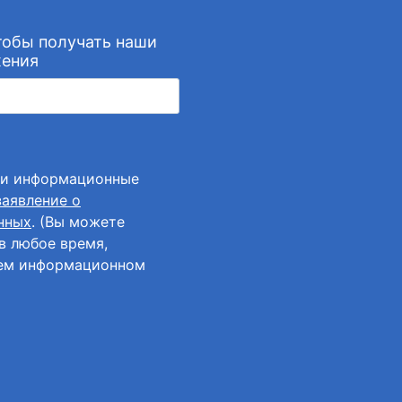
тобы получать наши
жения
аши информационные
заявление о
нных
. (Вы можете
в любое время,
шем информационном