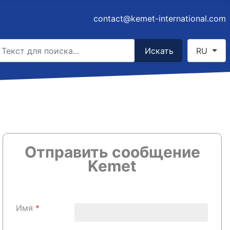
contact@kemet-international.com
скать
Select you
Искать
RU
ype 2 or more characters for results.
Отправить сообщение
Kemet
Имя
*