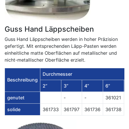
Guss Hand Läppscheiben
Guss Hand Läppscheiben werden in hoher Präzision
gefertigt. Mit entsprechenden Läpp-Pasten werden
einheitliche matte Oberflächen auf metallischer und
nicht-metallischer Oberfläche erzielt.
Durchmesser
Beschreibung
2”
3”
4”
6”
8
genutet
-
-
361021
solide
361733
361797
361736
361738