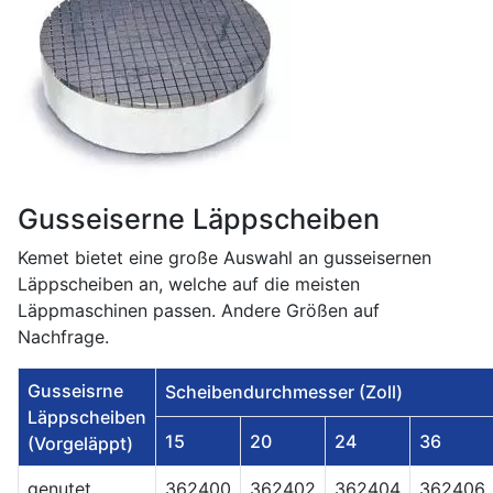
Gusseiserne Läppscheiben
Kemet bietet eine große Auswahl an gusseisernen
Läppscheiben an, welche auf die meisten
Läppmaschinen passen. Andere Größen auf
Nachfrage.
Gusseisrne
Scheibendurchmesser (Zoll)
Läppscheiben
15
20
24
36
(Vorgeläppt)
genutet
362400
362402
362404
362406