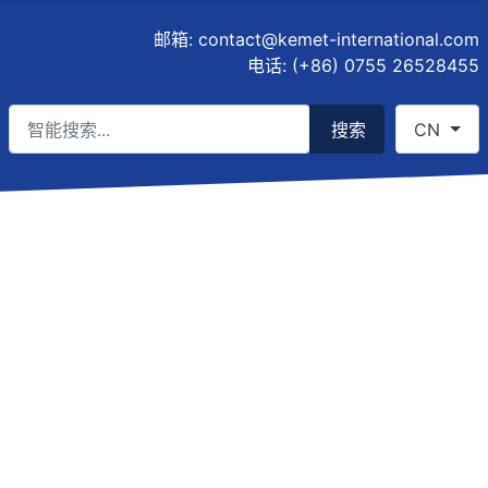
邮箱:
contact@kemet-international.com
电话: (+86) 0755 26528455
搜索
Select you
搜索
CN
Type 2 or more characters for results.