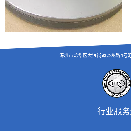
深圳市龙华区大浪街道枭龙路4号源创园捌号B栋
行业服务