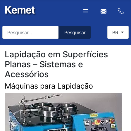
Pesquisar
Select you
Pesquisar
BR
Type 2 or more characters for results.
Lapidação em Superfícies
Planas – Sistemas e
Acessórios
Máquinas para Lapidação